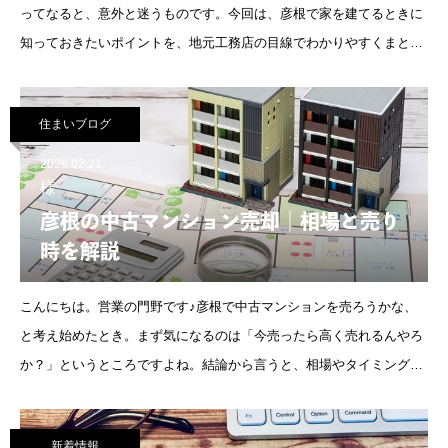
ってなると、意外と迷うものです。今回は、彦根で家を建てるときに
知っておきたいポイントを、地元工務店の目線でわかりやすくまとめ
てみました。建物価格の誤解「彦根 注文住宅 予算」を考えると
住まいブログ
2026.02.21
様
彦根の中古マンション売却｜相場と売り
時を解説
こんにちは。営業の門野です♪彦根で中古マンションを売ろうかな、
と考え始めたとき。まず気になるのは「今売ったら高く売れるんやろ
か？」というところですよね。結論から言うと、相場やタイミングを
知ったうえで適切に動けば、良い結果で売れるケースが多いです。た
だ、ちょっとし
新着情報