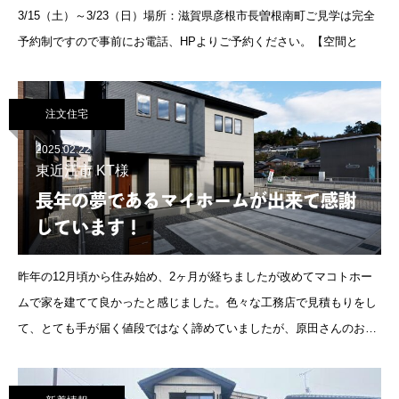
3/15（土）～3/23（日）場所：滋賀県彦根市長曽根南町ご見学は完全
予約制ですので事前にお電話、HPよりご予約ください。【空間と
注文住宅
2025.02.22
東近江市 KT様
長年の夢であるマイホームが出来て感謝
しています！
昨年の12月頃から住み始め、2ヶ月が経ちましたが改めてマコトホー
ムで家を建てて良かったと感じました。色々な工務店で見積もりをし
て、とても手が届く値段ではなく諦めていましたが、原田さんのおか
げで長年の夢であるマイホームを手に入れることができ、感謝してお
ります。世間