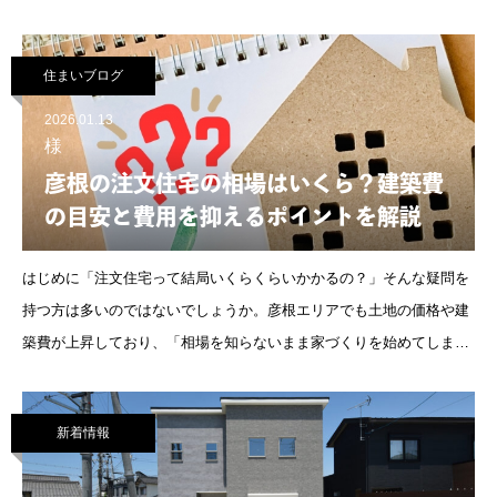
不動産の売却は普段あまり経験しないことなので、「何から始めたら
いいんやろ？」
住まいブログ
2026.01.13
様
彦根の注文住宅の相場はいくら？建築費
の目安と費用を抑えるポイントを解説
はじめに「注文住宅って結局いくらくらいかかるの？」そんな疑問を
持つ方は多いのではないでしょうか。彦根エリアでも土地の価格や建
築費が上昇しており、「相場を知らないまま家づくりを始めてしまい
予算オーバーになった…」という声も少なくありません。
新着情報