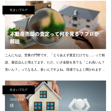
り、完成に向けて
住まいブログ
2026.05.17
様
不動産売却の査定って何を見る？プロが
解説
こんにちは。営業の門野です。「とりあえず査定だけでも…」って相
談、最近ほんと増えてます。ただ、いざ金額を見ても「これ高いん？
安いん？」ってなる人、多いんですよね。現場でもよく聞かれます。
正直なところ。なので今回は、不動産売却の査定がどうやって出てい
るのか、できる
住まいブログ
2026.05.8
様