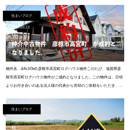
家づくりを進めていくと、途中で出てくるのが“地盤”の話です。正
直、最初はあま
住まいブログ
2026.03.23
様
仲介中古物件 彦根市高宮町 が成約と
なりました。
物件名 &#x1f3e0;彦根市高宮町ログハウス物件このたび、滋賀県彦
根市高宮町ログハウス物件がご成約となりました。この物件は、日頃
よりお付き合いのある法人様の代表から売却のご依頼をいただき、販
売活動を行い続けてきた案件です。薪ストーブがあるため煙突のあ
住まいブログ
2026.03.23
様