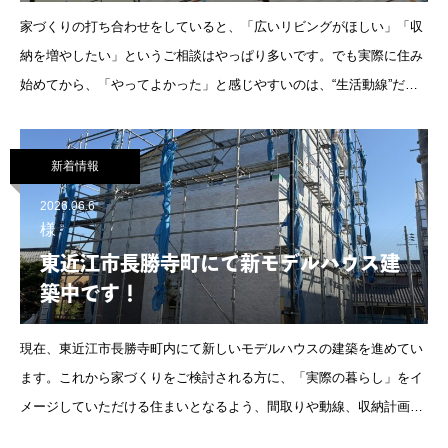
る間取りの考え方
家づくりの打ち合わせをしていると、「広いリビングがほしい」「収
納を増やしたい」というご相談はやっぱり多いです。でも実際に住み
始めてから、「やってよかった」と感じやすいのは、“生活動線”だっ
たりします。特に彦根は、車移動が中心の方も多いですし、冬になる
と風も冷たいですよね
新着情報
2026.06.6
様
東近江市長勝寺町にて新モデルハウス建
築中です！
現在、東近江市長勝寺町内にて新しいモデルハウスの建築を進めてい
ます。これから家づくりをご検討される方に、「実際の暮らし」をイ
メージしていただける住まいとなるよう、間取りや動線、収納計画な
ど細部までこだわって計画しました。現在は工事が順調に進んでお