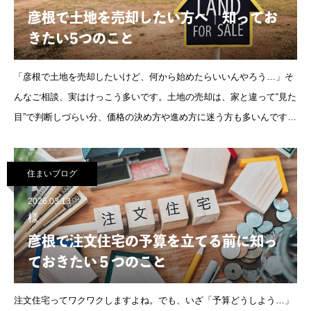
彦根で土地を売却したい方へ｜知ってお
きたい5つのこと
「彦根で土地を売却したいけど、何から始めたらいいんやろう…」そ
んなご相談、実はけっこう多いです。土地の売却は、家と違って“見た
目”で判断しづらい分、価格の決め方や進め方に迷う方も多いんですよ
ね。この記事では、彦根で土地売却を検討されている方に向けて、相
場
住まいブログ
2026.03.13
様
彦根で注文住宅の予算を立てる前に知っ
ておきたい５つのこと
注文住宅ってワクワクしますよね。でも、いざ「予算どうしよう…」