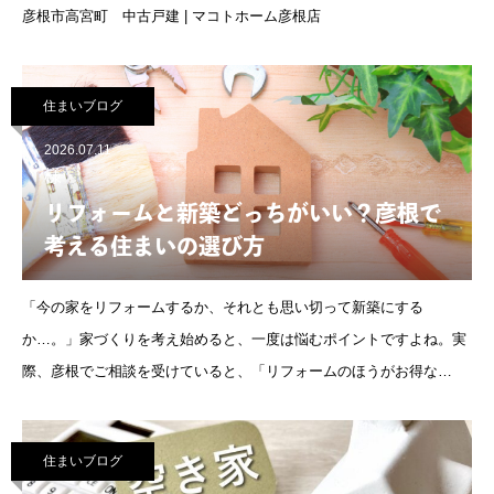
彦根市高宮町 中古戸建 | マコトホーム彦根店
住まいブログ
2026.07.11
様
リフォームと新築どっちがいい？彦根で
考える住まいの選び方
「今の家をリフォームするか、それとも思い切って新築にする
か…。」家づくりを考え始めると、一度は悩むポイントですよね。実
際、彦根でご相談を受けていると、「リフォームのほうがお得な
ん？」「新築のほうが安心なんかな？」と聞かれることがよくありま
す。正直なところ
住まいブログ