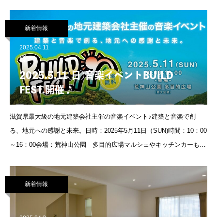
新着情報
2025.04.11
様
2025.5.11(日)音楽イベントBUILD
FEST.開催♪
滋賀県最大級の地元建築会社主催の音楽イベント♪建築と音楽で創
る、地元への感謝と未来。日時：2025年5月11日（SUN)時間：10：00
～16：00会場：荒神山公園 多目的広場マルシェやキッチンカーも多
数出展予定です♪
新着情報