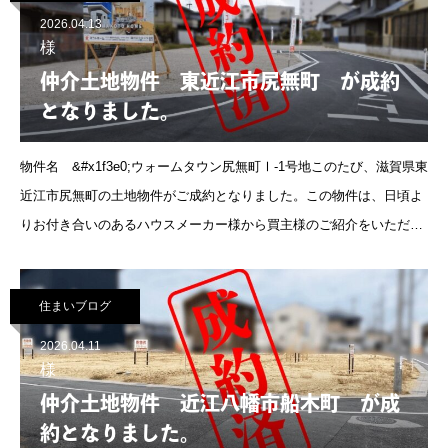
2026.04.13
様
仲介土地物件 東近江市尻無町 が成約
となりました。
物件名 &#x1f3e0;ウォームタウン尻無町Ⅰ-1号地このたび、滋賀県東
近江市尻無町の土地物件がご成約となりました。この物件は、日頃よ
りお付き合いのあるハウスメーカー様から買主様のご紹介をいただ
き、成約出来た案件です。誠にありがとうございました。この土
住まいブログ
2026.04.11
様
仲介土地物件 近江八幡市船木町 が成
約となりました。