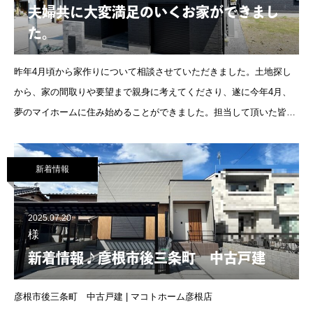
夫婦共に大変満足のいくお家ができまし
た。
昨年4月頃から家作りについて相談させていただきました。土地探し
から、家の間取りや要望まで親身に考えてくださり、遂に今年4月、
夢のマイホームに住み始めることができました。担当して頂いた皆様
のおかげで夫婦共に大変満足のいくお家ができ、これからの生活がと
ても充実した日
新着情報
2025.07.20
様
新着情報♪彦根市後三条町 中古戸建
彦根市後三条町 中古戸建 | マコトホーム彦根店