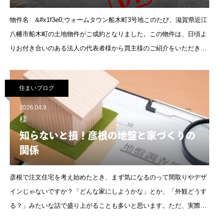
物件名 &#x1f3e0;ウォームタウン船木町3号地このたび、滋賀県近江
八幡市船木町の土地物件がご成約となりました。この物件は、日頃よ
りお付き合いのある法人の代表者様から買主様のご紹介をいただき、
成約出来た案件です。土地ご紹介にあたって、非常に精力的に動いて
いた
住まいブログ
2026.04.9
様
知らないと損！彦根の地盤と家づくりの
関係
彦根で注文住宅を考え始めたとき、まず気になるのって間取りやデザ
インじゃないですか？「どんな家にしようかな」とか、「外観どうす
る？」みたいな話で盛り上がることも多いと思います。ただ、実際に