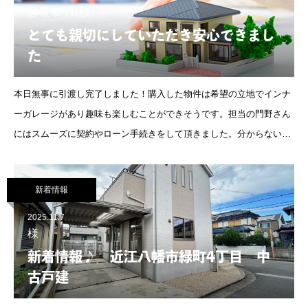
彦根市 YR様
とても親切にしていただき安心できまし
た
本日無事に引渡し完了しました！購入した物件は希望の立地でインナ
ーガレージがあり趣味も楽しむことができそうです。担当の門野さん
にはスムーズに契約やローン手続きをして頂きました。分からないこ
となどの質問にも丁寧に答えていただき安心して取引を進めることが
出来ました！本当にありがとうご
新着情報
2025.11.7
様
新着情報♪ 近江八幡市緑町4丁目 中
古戸建