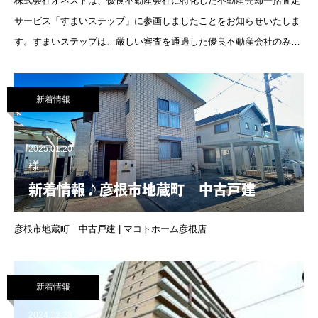
株式会社オネストは、優良不動産会社に特化した不動産売却一括査定
サービス「すまいステップ」に参画しましたことをお知らせいたしま
す。すまいステップは、厳しい審査を通過した優良不動産会社のみを
参画できる不動産売却一括査定サービスです。参考資料▼家を売ると
きの基
新着情報
2025.01.20
様
新着情報♪彦根市地蔵町 中古戸建
彦根市地蔵町 中古戸建 | マコトホーム彦根店
新着情報
2024.12.23