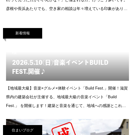
彦根や長浜あたりでも、空き家の相談は年々増えている印象がありま
す。実際、使う予定がないまま置いておくのも不安ですし、固定資産
税もかかります
新着情報
2026.04.20
様
2026.5.10(日)音楽イベントBUILD
FEST.開催♪
【地域最大級】音楽×グルメ×体験イベント「Build Fest.」開催！滋賀
県内の建築会社が主催する、地域最大級の音楽イベント「Build
Fest.」 を開催します！建築と音楽を通じて、地域への感謝とこれか
らの未来をつなぐ1日。私たちマ
住まいブログ