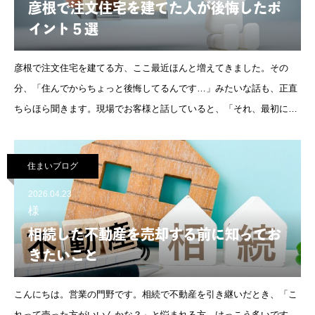
彦根で注文住宅を建てた人が後悔したポ
イント５選
彦根で注文住宅を建てる方、ここ最近ほんと増えてきました。その
分、「住んでからちょっと後悔してるんです…」みたいな話も、正直
ちらほら聞きます。現場でお客様と話していると、「それ、最初に知
ってたら避けられたかもですね…」ってケースも多いんですよね。今
回は、そんな“よくある後
住まいブログ
2026.04.23
様
相続した不動産を売却する前に知ってお
きたいこと
こんにちは。営業の門野です。相続で不動産を引き継いだとき、「こ
れって売った方がいいんかな？」と悩まれる方、けっこう多いです。