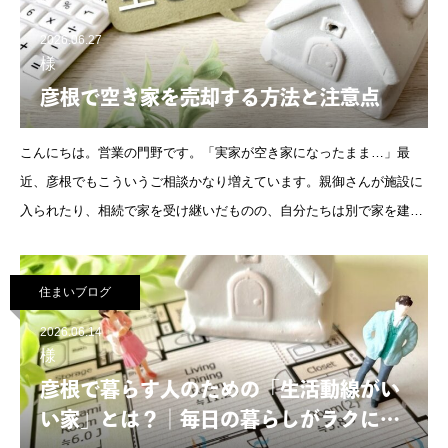
2026.06.27
様
彦根で空き家を売却する方法と注意点
こんにちは。営業の門野です。「実家が空き家になったまま…」最
近、彦根でもこういうご相談かなり増えています。親御さんが施設に
入られたり、相続で家を受け継いだものの、自分たちは別で家を建て
ていたり。気づけば数年そのまま、というケースも珍しくありませ
ん。
住まいブログ
2026.06.14
様
彦根で暮らす人のための「生活動線がい
い家」とは？｜毎日の暮らしがラクにな