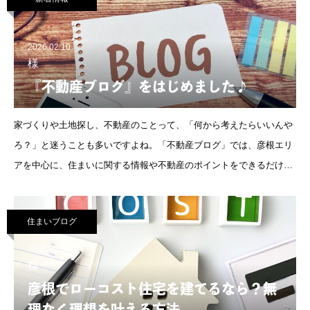
2026.02.10
様
『不動産ブログ』をはじめました♪
家づくりや土地探し、不動産のことって、「何から考えたらいいんや
ろ？」と迷うことも多いですよね。「不動産ブログ」では、彦根エリ
アを中心に、住まいに関する情報や不動産のポイントをできるだけわ
かりやすくお伝えしていきます。これから家を考えはじめる方も、ま
だ先か
住まいブログ
2026.02.8
様
彦根でローコスト住宅を建てるなら？無
理なく理想を叶える方法