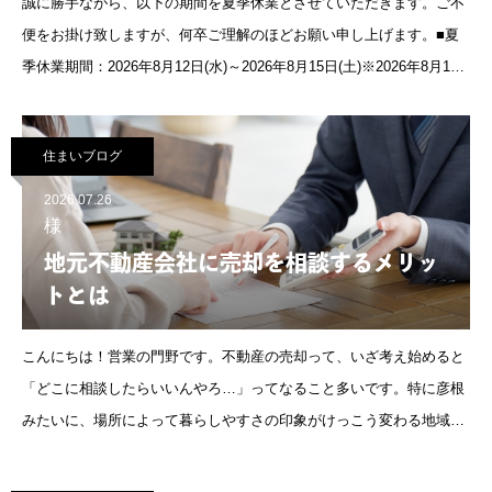
誠に勝手ながら、以下の期間を夏季休業とさせていただきます。ご不
便をお掛け致しますが、何卒ご理解のほどお願い申し上げます。■夏
季休業期間：2026年8月12日(水)～2026年8月15日(土)※2026年8月16
日(日)より、通常通り営業いたします。夏季休業期間中
住まいブログ
2026.07.26
様
地元不動産会社に売却を相談するメリッ
トとは
こんにちは！営業の門野です。不動産の売却って、いざ考え始めると
「どこに相談したらいいんやろ…」ってなること多いです。特に彦根
みたいに、場所によって暮らしやすさの印象がけっこう変わる地域や
と、余計に迷いやすいんですよね。結論からいうと、地元の不動産会
社は“その地域の空気感