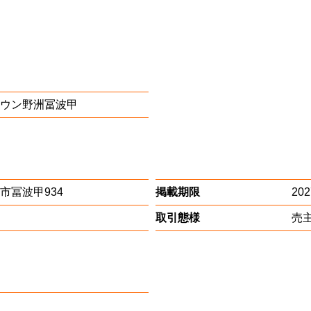
ウン野洲冨波甲
市冨波甲934
掲載期限
20
取引態様
売